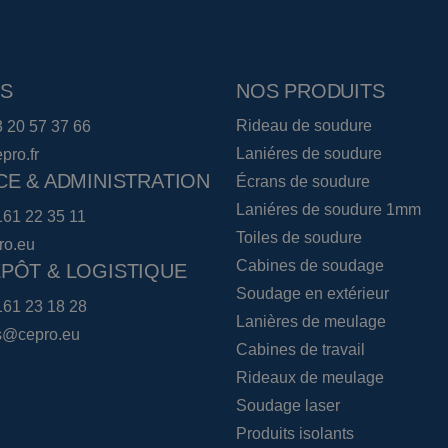
S
NOS PRODUITS
Rideau de soudure
3 20 57 37 66
Laniéres de soudure
pro.fr
CE & ADMINISTRATION
Écrans de soudure
Laniéres de soudure 1mm
161 22 35 11
Toiles de soudure
ro.eu
Cabines de soudage
PÔT & LOGISTIQUE
Soudage en extérieur
161 23 18 28
Lanières de meulage
cs@cepro.eu
Cabines de travail
Rideaux de meulage
Soudage laser
Produits isolants