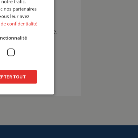
notre trafic.
us serons heureux de
ec nos partenaires
vous leur avez
 et de vous conseiller
 de confidentialité
 votre situation. La
eu de travail de soudage.
nctionnalité
pro.fr
EPTER TOUT