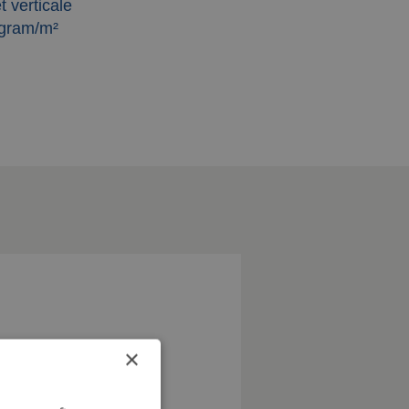
t verticale
 gram/m²
×