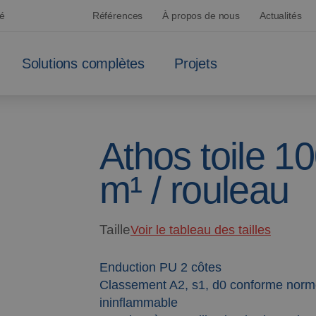
sé
Références
À propos de nous
Actualités
Solutions complètes
Projets
Athos toile 1
m¹ / rouleau
Taille
Voir le tableau des tailles
Enduction PU 2 côtes
Classement A2, s1, d0 conforme nor
ininflammable