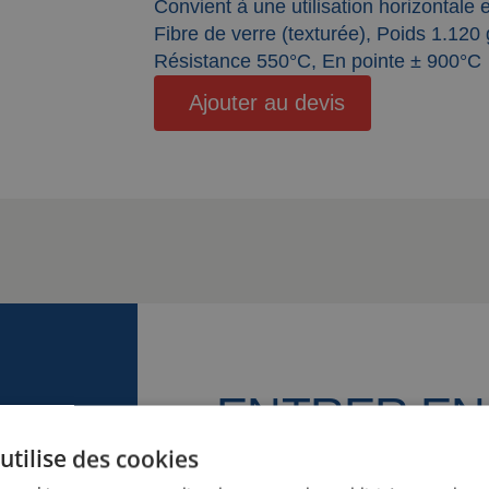
Convient à une utilisation horizontale e
Fibre de verre (texturée), Poids 1.120
Résistance 550°C, En pointe ± 900°C
Ajouter au devis
ENTRER EN
CONTACT
utilise des cookies