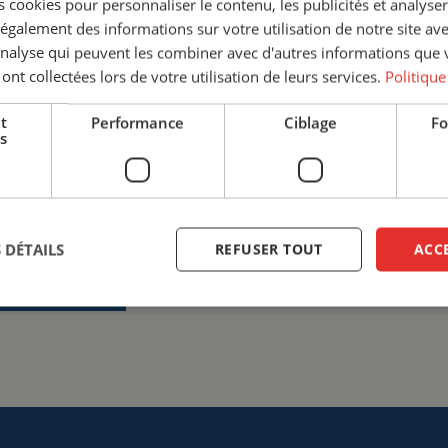
 cookies pour personnaliser le contenu, les publicités et analyser 
Nous sommes là pour vous. No
galement des informations sur votre utilisation de notre site av
'analyse qui peuvent les combiner avec d'autres informations que 
discuter des différentes options
 ont collectées lors de votre utilisation de leurs services.
Politique
sur la solution la plus adaptée à
sécurité avant tout sur votre li
t
Performance
Ciblage
Fo
s
+33 (0)3 20 57 37 66
info@ce
Entrer en contact
 DÉTAILS
REFUSER TOUT
ACC