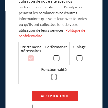
Cepro Sarl
utilisation de notre site avec nos
partenaires de publicité et d'analyse qui
217, Boulevard de la Liberté
peuvent les combiner avec d'autres
F-59800 Lille
informations que vous leur avez fournies
France
ou qu'ils ont collectées lors de votre
utilisation de leurs services.
Politique de
+33 (0)3 20 57 37 66
confidentialité
info@cepro.fr
Strictement
Performance
Ciblage
nécessaires
Fonctionnalité
VENTES
+33 (0)3 20 57 37 66
info@cepro.fr
ACCEPTER TOUT
FINANCE & ADMINISTRATION
+31 (0)161 22 35 11