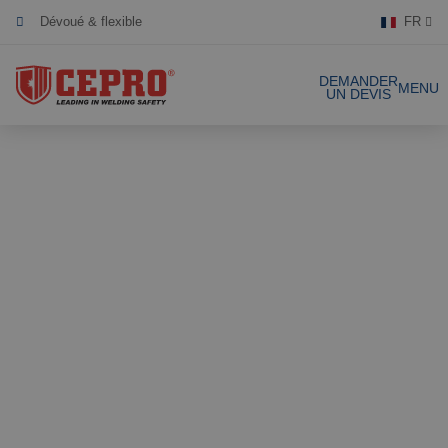
Dévoué & flexible
FR
Produits certifiés
DEMANDER
MENU
UN DEVIS
Nos produits
Solutions complètes
Projets
Rideau de soudure
Laniéres de
Demande de devis
soudure
Contact
Écrans de soudure
Laniéres de
soudure 1mm
Références