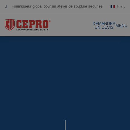
FR
Dévoué & flexible
Produits certifiés
DEMANDER
MENU
UN DEVIS
Nos produits
Solutions complètes
Projets
Rideau de soudure
Laniéres de
Demande de devis
soudure
Contact
Écrans de soudure
Laniéres de
soudure 1mm
Références