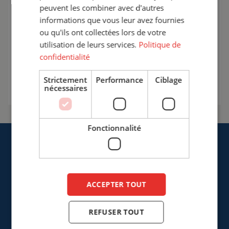
travail de soudage.
peuvent les combiner avec d'autres
informations que vous leur avez fournies
+33 (0)3 20 57 37 66
ou qu'ils ont collectées lors de votre
utilisation de leurs services.
Politique de
info@cepro.fr
confidentialité
Entrer en contact
Strictement
Performance
Ciblage
nécessaires
Fonctionnalité
ACCEPTER TOUT
Cepro Sarl
217, Boulevard de la Liberté
REFUSER TOUT
F-59800 Lille
France