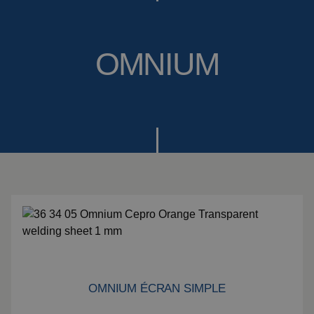
Toiles de soudure
À propos de nous
Cabines de
OMNIUM
Actualités
soudage
Soudage en
Foire aux questions
extérieur
Downloads
Lanières de
meulage
Cabines de travail
Rideaux de
meulage
Soudage laser
Produits isolants
OMNIUM ÉCRAN SIMPLE
Omnium écran simple