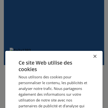
×
Ce site Web utilise des
cookies
ENTRER EN CONTACT
Nous utilisons des cookies pour
personnaliser le contenu, les publicités et
Nous sommes là pour vous. Nous serons heureux
analyser notre trafic. Nous partageons
de discuter des différentes options et de vous
également des informations sur votre
conseiller sur la solution la plus adaptée à votre
utilisation de notre site avec nos
situation. La sécurité avant tout sur votre lieu de
partenaires de publicité et d'analyse qui