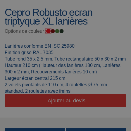
Cepro Robusto ecran
Toiles de soudure
À propos de nous
triptyque XL lanières
Cabines de
Actualités
soudage
Options de couleur :
Soudage en
Foire aux questions
extérieur
Lanières conforme EN ISO 25980
Downloads
Lanières de
Finition grise RAL 7035
meulage
Tube rond 35 x 2,5 mm, Tube rectangulaire 50 x 30 x 2 mm
Hauteur 210 cm (Hauteur des lanières 180 cm, Lanières
Cabines de travail
300 x 2 mm, Recouvrements lanières 10 cm)
Largeur écran central 215 cm
Rideaux de
2 volets pivotants de 110 cm, 4 roulettes Ø 75 mm
meulage
standard, 2 roulettes avec freins
Ajouter au devis
Soudage laser
Produits isolants