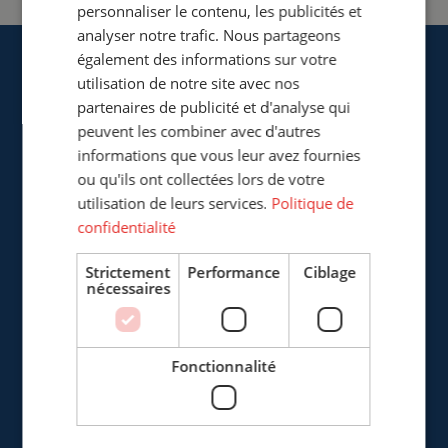
personnaliser le contenu, les publicités et
analyser notre trafic. Nous partageons
également des informations sur votre
utilisation de notre site avec nos
partenaires de publicité et d'analyse qui
peuvent les combiner avec d'autres
informations que vous leur avez fournies
Cepro Sarl
ou qu'ils ont collectées lors de votre
217, Boulevard de la Liberté
utilisation de leurs services.
Politique de
F-59800 Lille
confidentialité
France
Strictement
Performance
Ciblage
+33 (0)3 20 57 37 66
nécessaires
info@cepro.fr
Fonctionnalité
VENTES