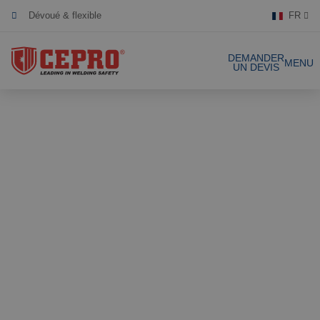
Dévoué & flexible
FR
Produits certifiés
DEMANDER
MENU
UN DEVIS
Nos produits
Solutions complètes
Projets
Rideau de soudure
Laniéres de
Demande de devis
soudure
Contact
Écrans de soudure
Laniéres de
soudure 1mm
Références