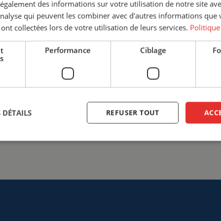
galement des informations sur votre utilisation de notre site av
discuter des différentes options
'analyse qui peuvent les combiner avec d'autres informations que 
sur la solution la plus adaptée à
 ont collectées lors de votre utilisation de leurs services.
Politique
sécurité avant tout sur votre li
t
Performance
Ciblage
Fo
+33 (0)3 20 57 37 66
info@ce
s
Entrer en contact
 DÉTAILS
REFUSER TOUT
ACC