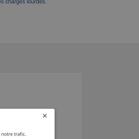
s charges lourdes.
×
notre trafic.
us serons heureux de