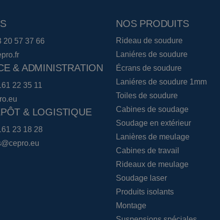
S
NOS PRODUITS
Rideau de soudure
3 20 57 37 66
Laniéres de soudure
pro.fr
CE & ADMINISTRATION
Écrans de soudure
Laniéres de soudure 1mm
161 22 35 11
Toiles de soudure
ro.eu
Cabines de soudage
PÔT & LOGISTIQUE
Soudage en extérieur
161 23 18 28
Lanières de meulage
cs@cepro.eu
Cabines de travail
Rideaux de meulage
Soudage laser
Produits isolants
Montage
Suspensions spéciales