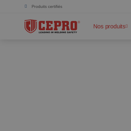
Produits certifiés
Collaboration durable
Nos produits
Fournisseur global pour un atelier de soudure sécuri
Dévoué & flexible