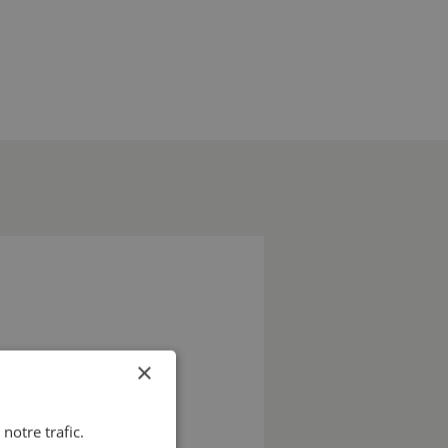
×
notre trafic.
us serons heureux de