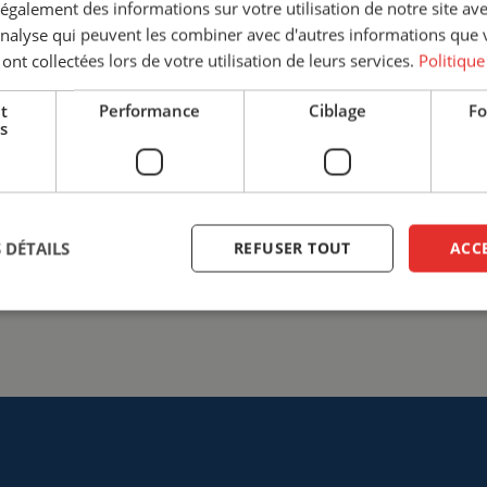
galement des informations sur votre utilisation de notre site av
discuter des différentes options
'analyse qui peuvent les combiner avec d'autres informations que 
sur la solution la plus adaptée à
 ont collectées lors de votre utilisation de leurs services.
Politique
sécurité avant tout sur votre li
t
Performance
Ciblage
Fo
+33 (0)3 20 57 37 66
info@ce
s
Entrer en contact
 DÉTAILS
REFUSER TOUT
ACC