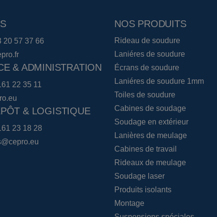
S
NOS PRODUITS
Rideau de soudure
3 20 57 37 66
Laniéres de soudure
pro.fr
CE & ADMINISTRATION
Écrans de soudure
Laniéres de soudure 1mm
161 22 35 11
Toiles de soudure
ro.eu
Cabines de soudage
PÔT & LOGISTIQUE
Soudage en extérieur
161 23 18 28
Lanières de meulage
cs@cepro.eu
Cabines de travail
Rideaux de meulage
Soudage laser
Produits isolants
Montage
Suspensions spéciales