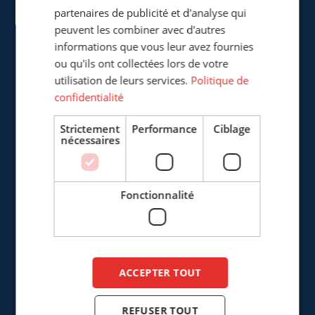
217, Boulevard de la Liberté
partenaires de publicité et d'analyse qui
F-59800 Lille
peuvent les combiner avec d'autres
France
informations que vous leur avez fournies
ou qu'ils ont collectées lors de votre
+33 (0)3 20 57 37 66
utilisation de leurs services.
Politique de
confidentialité
info@cepro.fr
Strictement
Performance
Ciblage
nécessaires
VENTES
Fonctionnalité
+33 (0)3 20 57 37 66
info@cepro.fr
FINANCE & ADMINISTRATION
ACCEPTER TOUT
+31 (0)161 22 35 11
REFUSER TOUT