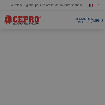
FR
Dévoué & flexible
Produits certifiés
DEMANDER
MENU
UN DEVIS
Nos produits
Solutions complètes
Projets
Rideau de soudure
Laniéres de
Demande de devis
soudure
Contact
Écrans de soudure
Laniéres de
soudure 1mm
Références