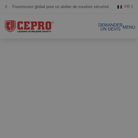
Fournisseur global pour un atelier de soudure sécurisé
FR
Dévoué & flexible
DEMANDER
MENU
UN DEVIS
Produits certifiés
Nos produits
Solutions complètes
Projets
Rideau de soudure
Laniéres de
Demande de devis
soudure
Contact
Écrans de soudure
Laniéres de
soudure 1mm
Références