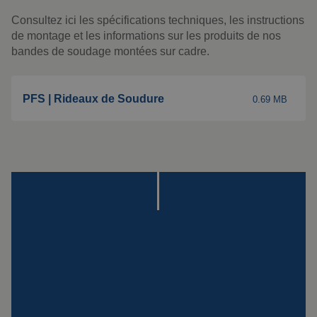
Montage
Consultez ici les spécifications techniques, les instructions
Suspensions
de montage et les informations sur les produits de nos
spéciales
bandes de soudage montées sur cadre.
Plaque Impact
PFS | Rideaux de Soudure
0.69 MB
Voir tous les produits