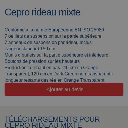
Cepro rideau mixte
Toiles de soudure
À propos de nous
Cabines de
Actualités
soudage
Conforme à la norme Européenne EN ISO 25980
Soudage en
7 oeillets de suspension sur la partie supérieure
Foire aux questions
7 anneaux de suspension par rideau inclus
extérieur
Largeur standard 150 cm
Downloads
Lanières de
Munis d’ourlets sur la partie supérieure et inférieure,
meulage
Boutons de pression sur les hauteurs
Production : de haut en bas : 40 cm en Orange
Cabines de travail
Transparent, 120 cm en Dark-Green non-transparent +
longueur restante désirée en Orange Transparent
Rideaux de
meulage
Ajouter au devis
Soudage laser
Produits isolants
TÉLÉCHARGEMENTS POUR
CEPRO RIDEAU MIXTE