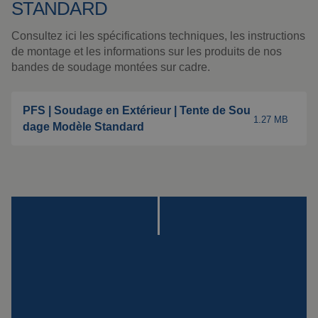
Montage
STANDARD
Suspensions
Consultez ici les spécifications techniques, les instructions
spéciales
de montage et les informations sur les produits de nos
bandes de soudage montées sur cadre.
Plaque Impact
PFS | Soudage en Extérieur | Tente de Sou
Voir tous les produits
1.27 MB
dage Modèle Standard