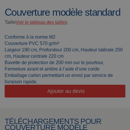
Couverture modèle standard
Toiles de soudure
À propos de nous
Cabines de
Taille
Voir le tableau des tailles
Actualités
soudage
Soudage en
Conforme à la norme M2
Foire aux questions
extérieur
Couverture PVC 570 gr/m²
Largeur 190 cm, Profondeur 200 cm, Hauteur latérale 200
Downloads
Lanières de
cm, Hauteur centrale 220 cm
meulage
Bavette de protection de 200 mm sur le pourtour,
Fermeture avant et arrière à l’aide d’une corde
Cabines de travail
Emballage carton permettant un envoi par service de
Rideaux de
livraison rapide.
meulage
Ajouter au devis
Soudage laser
Produits isolants
TÉLÉCHARGEMENTS POUR
COUVERTURE MODÈLE