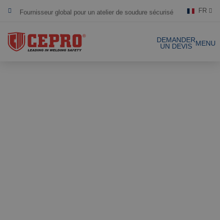
Fournisseur global pour un atelier de soudure sécurisé
FR
Dévoué & flexible
DEMANDER
MENU
UN DEVIS
Produits certifiés
Nos produits
Solutions complètes
Projets
Rideau de soudure
Laniéres de
Demande de devis
soudure
Contact
Écrans de soudure
Laniéres de
soudure 1mm
Références