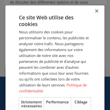
de discuter des différentes options et de vous
conseiller sur la solution la plus adaptée à votre
×
situation. La sécurité avant tout sur votre lieu de
Ce site Web utilise des
travail de soudage.
cookies
+33 (0)3 20 57 37 66
Nous utilisons des cookies pour
personnaliser le contenu, les publicités et
info@cepro.fr
analyser notre trafic. Nous partageons
également des informations sur votre
Entrer en contact
utilisation de notre site avec nos
partenaires de publicité et d'analyse qui
peuvent les combiner avec d'autres
informations que vous leur avez fournies
ou qu'ils ont collectées lors de votre
utilisation de leurs services.
Politique de
confidentialité
Strictement
Performance
Ciblage
nécessaires
Cepro Sarl