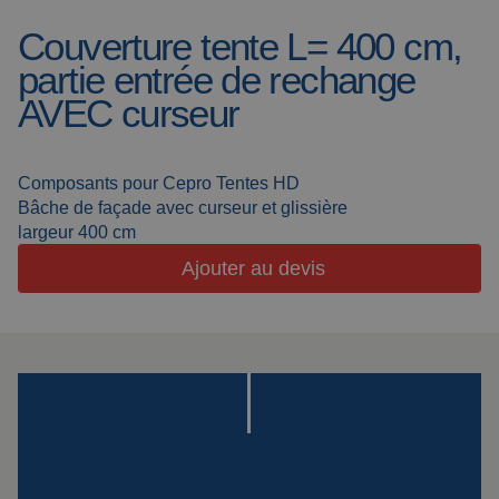
Couverture tente L= 400 cm,
Toiles de soudure
À propos de nous
partie entrée de rechange
Cabines de
Actualités
AVEC curseur
soudage
Soudage en
Foire aux questions
extérieur
Composants pour Cepro Tentes HD
Downloads
Lanières de
Bâche de façade avec curseur et glissière
meulage
largeur 400 cm
Ajouter au devis
Cabines de travail
Rideaux de
meulage
Soudage laser
Produits isolants