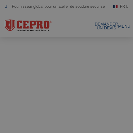
FR
Dévoué & flexible
DEMANDER
Produits certifiés
MENU
UN DEVIS
Nos produits
Solutions complètes
Projets
Rideau de soudure
Laniéres de
Demande de devis
soudure
Contact
Écrans de soudure
Laniéres de
soudure 1mm
Références