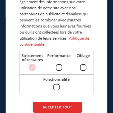
également des informations sur votre
utilisation de notre site avec nos
partenaires de publicité et d'analyse qui
Cepro Sarl
peuvent les combiner avec d'autres
217, Boulevard de la Liberté
informations que vous leur avez fournies
F-59800 Lille
ou qu'ils ont collectées lors de votre
France
utilisation de leurs services.
Politique de
confidentialité
+33 (0)3 20 57 37 66
Strictement
Performance
Ciblage
info@cepro.fr
nécessaires
Fonctionnalité
VENTES
+33 (0)3 20 57 37 66
ACCEPTER TOUT
info@cepro.fr