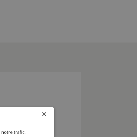
×
notre trafic.
us serons heureux de