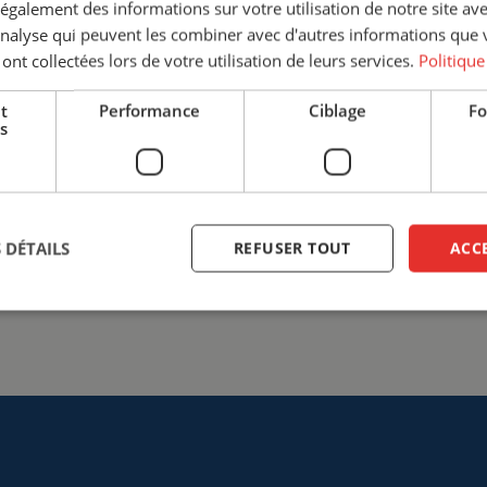
galement des informations sur votre utilisation de notre site av
discuter des différentes options
'analyse qui peuvent les combiner avec d'autres informations que 
sur la solution la plus adaptée à
 ont collectées lors de votre utilisation de leurs services.
Politique
sécurité avant tout sur votre li
t
Performance
Ciblage
Fo
+33 (0)3 20 57 37 66
info@ce
s
Entrer en contact
 DÉTAILS
REFUSER TOUT
ACC