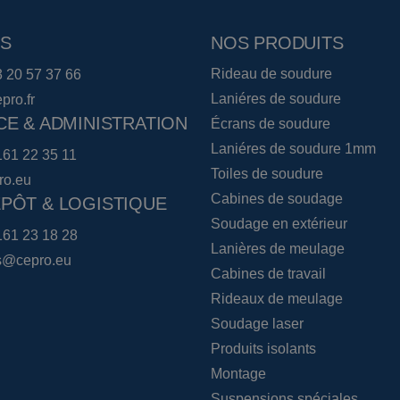
S
NOS PRODUITS
Rideau de soudure
3 20 57 37 66
Laniéres de soudure
pro.fr
CE & ADMINISTRATION
Écrans de soudure
Laniéres de soudure 1mm
161 22 35 11
Toiles de soudure
ro.eu
Cabines de soudage
PÔT & LOGISTIQUE
Soudage en extérieur
161 23 18 28
Lanières de meulage
cs@cepro.eu
Cabines de travail
Rideaux de meulage
Soudage laser
Produits isolants
Montage
Suspensions spéciales