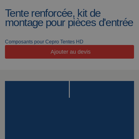
Cabines de
Actualités
Tente renforcée, kit de
soudage
montage pour pièces d'entrée
Soudage en
Foire aux questions
extérieur
Downloads
Lanières de
Composants pour Cepro Tentes HD
meulage
Ajouter au devis
Cabines de travail
Rideaux de
meulage
Soudage laser
Produits isolants
Montage
Suspensions