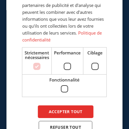
217, Boulevard de la Liberté
partenaires de publicité et d'analyse qui
F-59800 Lille
peuvent les combiner avec d'autres
France
informations que vous leur avez fournies
ou qu'ils ont collectées lors de votre
+33 (0)3 20 57 37 66
utilisation de leurs services.
Politique de
confidentialité
info@cepro.fr
Strictement
Performance
Ciblage
nécessaires
VENTES
Fonctionnalité
+33 (0)3 20 57 37 66
info@cepro.fr
FINANCE & ADMINISTRATION
ACCEPTER TOUT
+31 (0)161 22 35 11
REFUSER TOUT