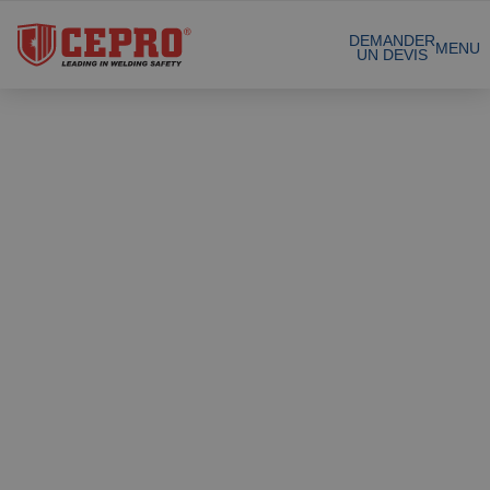
Produits certifiés
DEMANDER
MENU
UN DEVIS
Nos produits
Solutions complètes
Projets
Rideau de soudure
Laniéres de
Demande de devis
soudure
Contact
Écrans de soudure
Laniéres de
soudure 1mm
Références
Toiles de soudure
À propos de nous