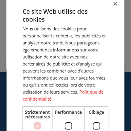
×
travail de soudage.
Ce site Web utilise des
+33 (0)3 20 57 37 66
cookies
Nous utilisons des cookies pour
info@cepro.fr
personnaliser le contenu, les publicités et
analyser notre trafic. Nous partageons
Entrer en contact
également des informations sur votre
utilisation de notre site avec nos
partenaires de publicité et d'analyse qui
peuvent les combiner avec d'autres
informations que vous leur avez fournies
ou qu'ils ont collectées lors de votre
utilisation de leurs services.
Politique de
confidentialité
Cepro Sarl
Strictement
Performance
Ciblage
nécessaires
217, Boulevard de la Liberté
F-59800 Lille