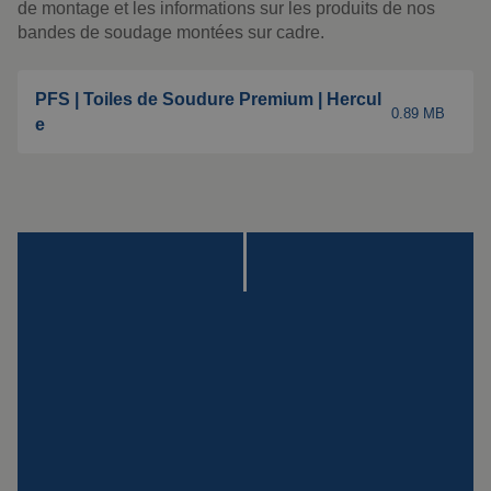
Montage
de montage et les informations sur les produits de nos
bandes de soudage montées sur cadre.
Suspensions
spéciales
PFS | Toiles de Soudure Premium | Hercul
0.89 MB
Plaque Impact
e
Voir tous les produits