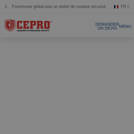
Fournisseur global pour un atelier de soudure sécurisé
FR
Dévoué & flexible
DEMANDER
MENU
UN DEVIS
Produits certifiés
Nos produits
Solutions complètes
Projets
Rideau de soudure
Laniéres de
Demande de devis
soudure
Contact
Écrans de soudure
Laniéres de
soudure 1mm
Références