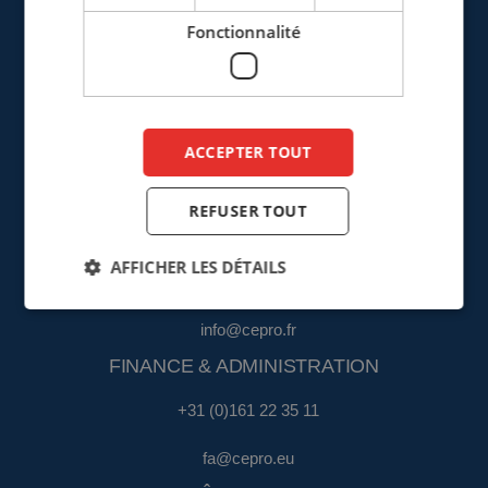
France
Fonctionnalité
+33 (0)3 20 57 37 66
info@cepro.fr
ACCEPTER TOUT
REFUSER TOUT
VENTES
AFFICHER LES DÉTAILS
+33 (0)3 20 57 37 66
info@cepro.fr
FINANCE & ADMINISTRATION
+31 (0)161 22 35 11
fa@cepro.eu