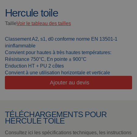
Hercule toile
Toiles de soudure
À propos de nous
Cabines de
Taille
Voir le tableau des tailles
Actualités
soudage
Soudage en
Classement A2, s1, d0 conforme norme EN 13501-1
Foire aux questions
extérieur
ininflammable
Convient pour hautes à très hautes températures:
Downloads
Lanières de
Résistance 750°C, En pointe ± 900°C
meulage
Enduction HT + PU 2 côtes
Convient à une utilisation horizontale et verticale
Cabines de travail
Ajouter au devis
Rideaux de
meulage
Soudage laser
TÉLÉCHARGEMENTS POUR
HERCULE TOILE
Produits isolants
Consultez ici les spécifications techniques, les instructions