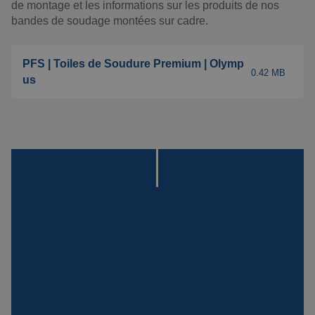
Montage
de montage et les informations sur les produits de nos
bandes de soudage montées sur cadre.
Suspensions
spéciales
PFS | Toiles de Soudure Premium | Olymp
0.42 MB
Plaque Impact
us
Voir tous les produits