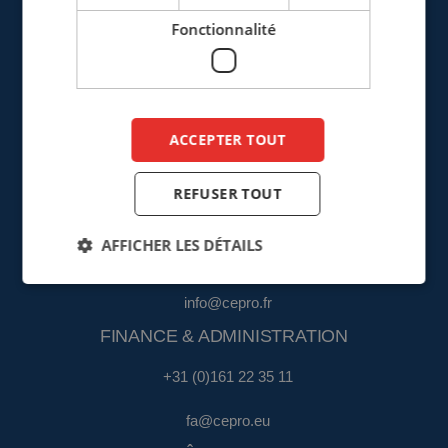
France
Fonctionnalité
+33 (0)3 20 57 37 66
info@cepro.fr
ACCEPTER TOUT
REFUSER TOUT
VENTES
AFFICHER LES DÉTAILS
+33 (0)3 20 57 37 66
info@cepro.fr
FINANCE & ADMINISTRATION
+31 (0)161 22 35 11
fa@cepro.eu