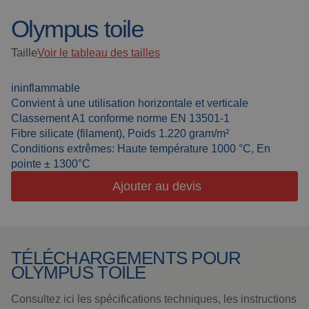
Olympus toile
Toiles de soudure
À propos de nous
Cabines de
Taille
Voir le tableau des tailles
Actualités
soudage
Soudage en
ininflammable
Foire aux questions
extérieur
Convient à une utilisation horizontale et verticale
Classement A1 conforme norme EN 13501-1
Downloads
Lanières de
Fibre silicate (filament), Poids 1.220 gram/m²
meulage
Conditions extrêmes: Haute température 1000 °C, En
pointe ± 1300°C
Cabines de travail
Ajouter au devis
Rideaux de
meulage
Soudage laser
TÉLÉCHARGEMENTS POUR
OLYMPUS TOILE
Produits isolants
Consultez ici les spécifications techniques, les instructions