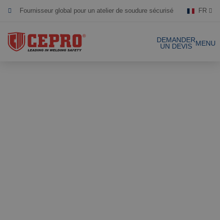
Fournisseur global pour un atelier de soudure sécurisé
FR
Dévoué & flexible
DEMANDER
MENU
UN DEVIS
Produits certifiés
Nos produits
Solutions complètes
Projets
Rideau de soudure
Laniéres de
Demande de devis
soudure
Contact
Écrans de soudure
Laniéres de
soudure 1mm
Références