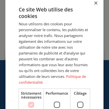
×
travail de soudage.
Ce site Web utilise des
+33 (0)3 20 57 37 66
cookies
Nous utilisons des cookies pour
info@cepro.fr
personnaliser le contenu, les publicités et
analyser notre trafic. Nous partageons
Entrer en contact
également des informations sur votre
utilisation de notre site avec nos
partenaires de publicité et d'analyse qui
peuvent les combiner avec d'autres
informations que vous leur avez fournies
ou qu'ils ont collectées lors de votre
utilisation de leurs services.
Politique de
confidentialité
Cepro Sarl
Strictement
Performance
Ciblage
nécessaires
217, Boulevard de la Liberté
F-59800 Lille