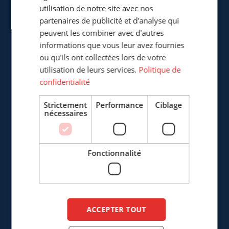
utilisation de notre site avec nos
Cepro Sarl
partenaires de publicité et d'analyse qui
217, Boulevard de la Liberté
peuvent les combiner avec d'autres
F-59800 Lille
informations que vous leur avez fournies
France
ou qu'ils ont collectées lors de votre
utilisation de leurs services.
Politique de
+33 (0)3 20 57 37 66
confidentialité
info@cepro.fr
Strictement
Performance
Ciblage
nécessaires
Fonctionnalité
VENTES
+33 (0)3 20 57 37 66
info@cepro.fr
ACCEPTER TOUT
FINANCE & ADMINISTRATION