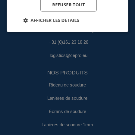
REFUSER TOUT
+31 (0)161 22 35 11
AFFICHER LES DÉTAILS
fa@cepro.eu
ENTREPÔT & LOGISTIQUE
+31 (0)161 23 18 28
logistics@cepro.eu
NOS PRODUITS
Rideau de soudure
Laniéres de soudure
Écrans de soudure
Laniéres de soudure 1mm