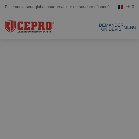
Fournisseur global pour un atelier de soudure sécurisé
FR
Dévoué & flexible
DEMANDER
MENU
UN DEVIS
Produits certifiés
Nos produits
Solutions complètes
Projets
Rideau de soudure
Laniéres de
Demande de devis
soudure
Contact
Écrans de soudure
Laniéres de
soudure 1mm
Références