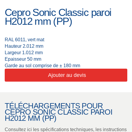
Cepro Sonic Classic paroi
Toiles de soudure
À propos de nous
H2012 mm (PP)
Cabines de
Actualités
soudage
Soudage en
Foire aux questions
RAL 6011, vert mat
extérieur
Hauteur 2.012 mm
Downloads
Lanières de
Largeur 1.012 mm
Epaisseur 50 mm
meulage
Garde au sol comprise de ± 180 mm
Cabines de travail
Ajouter au devis
Rideaux de
meulage
Soudage laser
TÉLÉCHARGEMENTS POUR
CEPRO SONIC CLASSIC PAROI
H2012 MM (PP)
Produits isolants
Consultez ici les spécifications techniques, les instructions