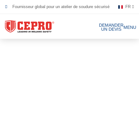
Fournisseur global pour un atelier de soudure sécurisé
FR
Dévoué & flexible
DEMANDER
MENU
UN DEVIS
Produits certifiés
Nos produits
Solutions complètes
Projets
Rideau de soudure
Laniéres de
Demande de devis
soudure
Contact
Écrans de soudure
Laniéres de
soudure 1mm
Références