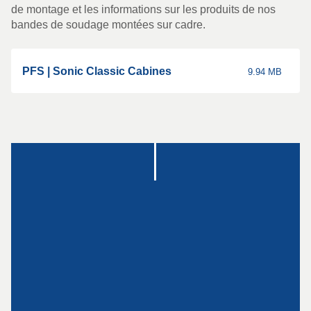
Montage
de montage et les informations sur les produits de nos
bandes de soudage montées sur cadre.
Suspensions
spéciales
PFS | Sonic Classic Cabines
9.94 MB
Plaque Impact
Voir tous les produits